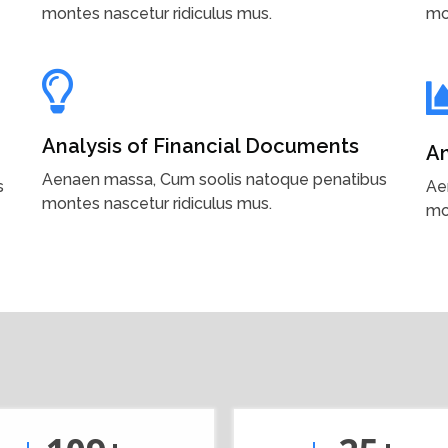
montes nascetur ridiculus mus.
mo
Analysis of Financial Documents
An
Aenaen massa, Cum soolis natoque penatibus
s
Ae
montes nascetur ridiculus mus.
mo