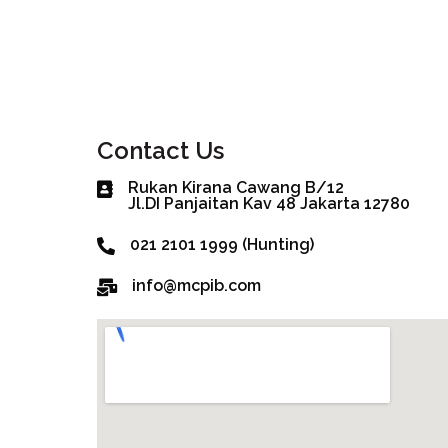
Contact Us
Rukan Kirana Cawang B/12
Jl.DI Panjaitan Kav 48 Jakarta 12780
021 2101 1999 (Hunting)
info@mcpib.com