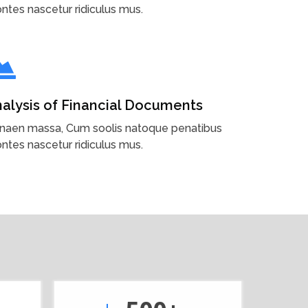
ntes nascetur ridiculus mus.
alysis of Financial Documents
naen massa, Cum soolis natoque penatibus
ntes nascetur ridiculus mus.