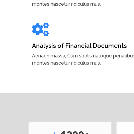
montes nascetur ridiculus mus.
Analysis of Financial Documents
Aenaen massa, Cum soolis natoque penatibu
montes nascetur ridiculus mus.